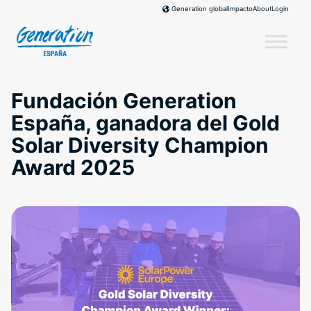
Skip
Impacto
About
Login
Generation global
to
content
Fundación Generation
España, ganadora del Gold
Solar Diversity Champion
Award 2025