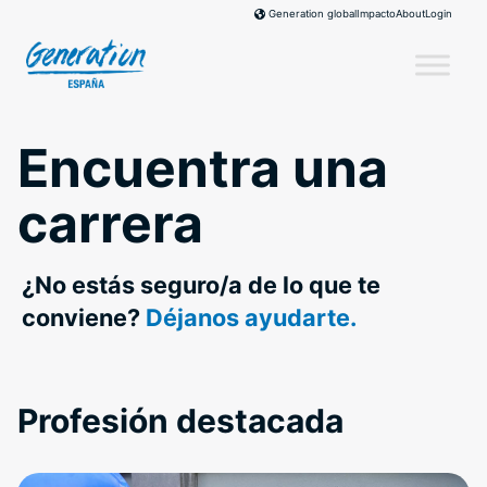
Skip
Impacto
About
Login
Generation global
to
content
Encuentra una
carrera
¿No estás seguro/a de lo que te
conviene?
Déjanos ayudarte.
Profesión destacada