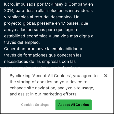
lucro, impulsada por McKinsey & Company en
2014, para desarrollar soluciones innovadoras
y replicables al reto del desempleo. Un
proyecto global, presente en 17 países, que
apoya a las personas para que logren
estabilidad económica y una vida más digna a
través del empleo.
Generation promueve la empleabilidad a
través de formaciones que conectan las
necesidades de las empresas con las
competencias técnicas, profesionales y
sociales de los participantes.
By clicking “Accept All Cookies”, you agree to
Una iniciativa comprometida a empoderar a
the storing of cookies on your device to
las personas para que puedan alcanzar
enhance site navigation, analyze site usage,
carreras profesionales de calidad, sostenibles
and assist in our marketing efforts.
y con impacto, garantizando el principio de
Cookies Settings
Accept All Cookies
equidad e inclusión.