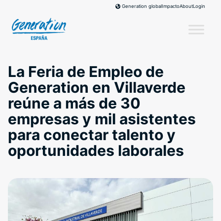
Skip
Impacto
About
Login
Generation global
to
content
La Feria de Empleo de
Generation en Villaverde
reúne a más de 30
empresas y mil asistentes
para conectar talento y
oportunidades laborales